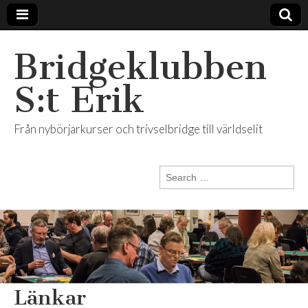
Bridgeklubben
S:t Erik
Från nybörjarkurser och trivselbridge till världselit
Search
for:
Länkar