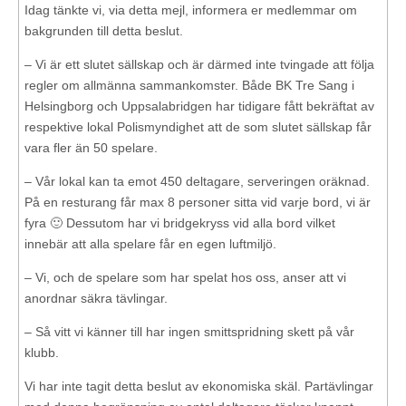
Idag tänkte vi, via detta mejl, informera er medlemmar om
bakgrunden till detta beslut.
– Vi är ett slutet sällskap och är därmed inte tvingade att följa
regler om allmänna sammankomster. Både BK Tre Sang i
Helsingborg och Uppsalabridgen har tidigare fått bekräftat av
respektive lokal Polismyndighet att de som slutet sällskap får
vara fler än 50 spelare.
– Vår lokal kan ta emot 450 deltagare, serveringen oräknad.
På en resturang får max 8 personer sitta vid varje bord, vi är
fyra 🙂 Dessutom har vi bridgekryss vid alla bord vilket
innebär att alla spelare får en egen luftmiljö.
– Vi, och de spelare som har spelat hos oss, anser att vi
anordnar säkra tävlingar.
– Så vitt vi känner till har ingen smittspridning skett på vår
klubb.
Vi har inte tagit detta beslut av ekonomiska skäl. Partävlingar