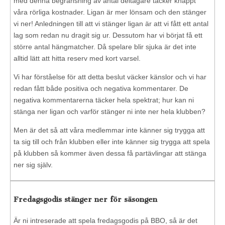
med denna begränsning av antal deltagare täcker knappt
våra rörliga kostnader. Ligan är mer lönsam och den stänger
vi ner! Anledningen till att vi stänger ligan är att vi fått ett antal
lag som redan nu dragit sig ur. Dessutom har vi börjat få ett
större antal hängmatcher. Då spelare blir sjuka är det inte
alltid lätt att hitta reserv med kort varsel.
Vi har förståelse för att detta beslut väcker känslor och vi har
redan fått både positiva och negativa kommentarer. De
negativa kommentarerna täcker hela spektrat; hur kan ni
stänga ner ligan och varför stänger ni inte ner hela klubben?
Men är det så att våra medlemmar inte känner sig trygga att
ta sig till och från klubben eller inte känner sig trygga att spela
på klubben så kommer även dessa få partävlingar att stänga
ner sig själv.
Fredagsgodis stänger ner för säsongen
Är ni intreserade att spela fredagsgodis på BBO, så är det