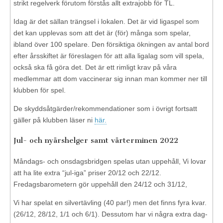
strikt regelverk förutom förstås allt extrajobb för TL.
Idag är det sällan trängsel i lokalen. Det är vid ligaspel som
det kan upplevas som att det är (för) många som spelar,
ibland över 100 spelare. Den försiktiga ökningen av antal bord
efter årsskiftet är föreslagen för att alla ligalag som vill spela,
också ska få göra det. Det är ett rimligt krav på våra
medlemmar att dom vaccinerar sig innan man kommer ner till
klubben för spel.
De skyddsåtgärder/rekommendationer som i övrigt fortsatt
gäller på klubben läser ni
här.
Jul- och nyårshelger samt vårterminen 2022
Måndags- och onsdagsbridgen spelas utan uppehåll, Vi lovar
att ha lite extra “jul-iga” priser 20/12 och 22/12.
Fredagsbarometern gör uppehåll den 24/12 och 31/12,
Vi har spelat en silvertävling (40 par!) men det finns fyra kvar.
(26/12, 28/12, 1/1 och 6/1). Dessutom har vi några extra dag-