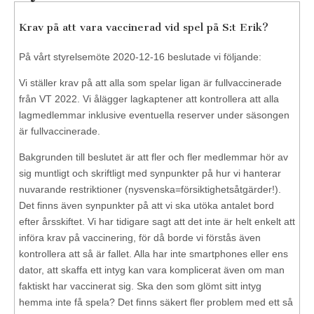
Krav på att vara vaccinerad vid spel på S:t Erik?
På vårt styrelsemöte 2020-12-16 beslutade vi följande:
Vi ställer krav på att alla som spelar ligan är fullvaccinerade
från VT 2022. Vi ålägger lagkaptener att kontrollera att alla
lagmedlemmar inklusive eventuella reserver under säsongen
är fullvaccinerade.
Bakgrunden till beslutet är att fler och fler medlemmar hör av
sig muntligt och skriftligt med synpunkter på hur vi hanterar
nuvarande restriktioner (nysvenska=försiktighetsåtgärder!).
Det finns även synpunkter på att vi ska utöka antalet bord
efter årsskiftet. Vi har tidigare sagt att det inte är helt enkelt att
införa krav på vaccinering, för då borde vi förstås även
kontrollera att så är fallet. Alla har inte smartphones eller ens
dator, att skaffa ett intyg kan vara komplicerat även om man
faktiskt har vaccinerat sig. Ska den som glömt sitt intyg
hemma inte få spela? Det finns säkert fler problem med ett så