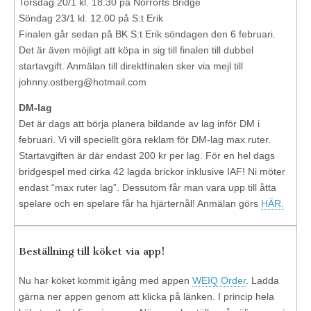
Torsdag 20/1 kl. 18.30 på Norrorts Bridge
Söndag 23/1 kl. 12.00 på S:t Erik
Finalen går sedan på BK S:t Erik söndagen den 6 februari.
Det är även möjligt att köpa in sig till finalen till dubbel
startavgift. Anmälan till direktfinalen sker via mejl till
johnny.ostberg@hotmail.com
DM-lag
Det är dags att börja planera bildande av lag inför DM i
februari. Vi vill speciellt göra reklam för DM-lag max ruter.
Startavgiften är där endast 200 kr per lag. För en hel dags
bridgespel med cirka 42 lagda brickor inklusive IAF! Ni möter
endast “max ruter lag”. Dessutom får man vara upp till åtta
spelare och en spelare får ha hjärternål! Anmälan görs
HÄR.
Beställning till köket via app!
Nu har köket kommit igång med appen
WEIQ Order
. Ladda
gärna ner appen genom att klicka på länken. I princip hela