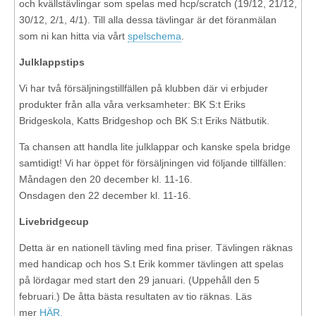
och kvällstävlingar som spelas med hcp/scratch (19/12, 21/12,
30/12, 2/1, 4/1). Till alla dessa tävlingar är det föranmälan
som ni kan hitta via vårt
spelschema
.
Julklappstips
Vi har två försäljningstillfällen på klubben där vi erbjuder
produkter från alla våra verksamheter: BK S:t Eriks
Bridgeskola, Katts Bridgeshop och BK S:t Eriks Nätbutik.
Ta chansen att handla lite julklappar och kanske spela bridge
samtidigt! Vi har öppet för försäljningen vid följande tillfällen:
Måndagen den 20 december kl. 11-16.
Onsdagen den 22 december kl. 11-16.
Livebridgecup
Detta är en nationell tävling med fina priser. Tävlingen räknas
med handicap och hos S.t Erik kommer tävlingen att spelas
på lördagar med start den 29 januari. (Uppehåll den 5
februari.) De åtta bästa resultaten av tio räknas. Läs
mer
HÄR.