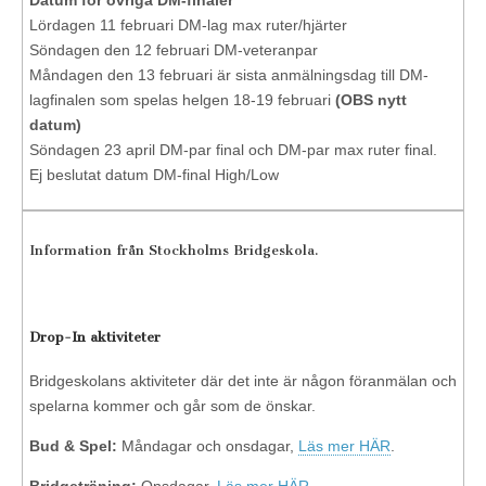
Datum för övriga DM-finaler
Lördagen 11 februari DM-lag max ruter/hjärter
Söndagen den 12 februari DM-veteranpar
Måndagen den 13 februari är sista anmälningsdag till DM-
lagfinalen som spelas helgen 18-19 februari
(OBS nytt
datum)
Söndagen 23 april DM-par final och DM-par max ruter final.
Ej beslutat datum DM-final High/Low
Information från Stockholms Bridgeskola.
Drop-In aktiviteter
Bridgeskolans aktiviteter där det inte är någon föranmälan och
spelarna kommer och går som de önskar.
Bud & Spel:
Måndagar och onsdagar,
Läs mer HÄR
.
Bridgeträning:
Onsdagar,
Läs mer HÄR
.