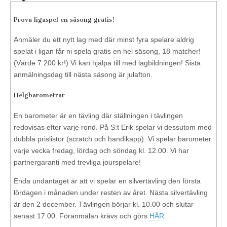
Prova ligaspel en säsong gratis!
Anmäler du ett nytt lag med där minst fyra spelare aldrig
spelat i ligan får ni spela gratis en hel säsong, 18 matcher!
(Värde 7 200 kr!) Vi kan hjälpa till med lagbildningen! Sista
anmälningsdag till nästa säsong är julafton.
Helgbarometrar
En barometer är en tävling där ställningen i tävlingen
redovisas efter varje rond. På S:t Erik spelar vi dessutom med
dubbla prislistor (scratch och handikapp). Vi spelar barometer
varje vecka fredag, lördag och söndag kl. 12.00. Vi har
partnergaranti med trevliga jourspelare!
Enda undantaget är att vi spelar en silvertävling den första
lördagen i månaden under resten av året. Nästa silvertävling
är den 2 december. Tävlingen börjar kl. 10.00 och slutar
senast 17.00. Föranmälan krävs och görs
HÄR.