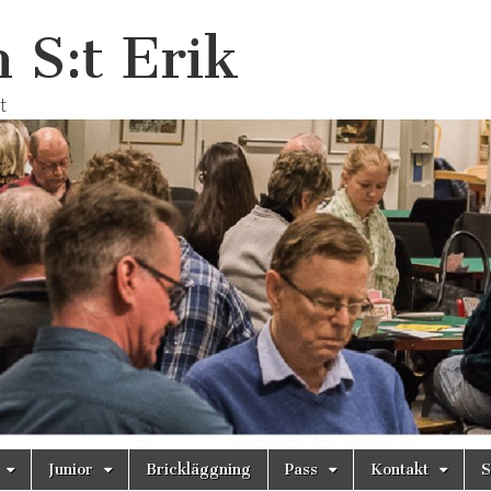
 S:t Erik
t
Junior
Brickläggning
Pass
Kontakt
S