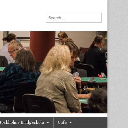
Search
for:
tockholms Bridgeskola
Café