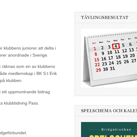
TÄVLINGSRESULTAT
r klubbens juniorer att delta i
uniorer anordnade i Sverige.
att räknas som en av klubbens
 både medlemskap i BK S:t Erik
, på klubben.
lt ett uppmuntrande bidrag.
iks klubbtidning Pass.
SPELSCHEMA OCH KAL
ridgeförbundet.