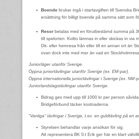
Boende
brukar ingå i startavgiften till Svenska 
ersättning för billigt boende på samma sätt som fö
Resor
betalas med en förutbestämd summa på 30
till spelorten. Kvitto lämnas in eller skickas in via m
Dit- eller hemresa från eller till en annan ort än S
ovan dock inte med mer än vad en Stockholmresa
Juniorläger utanför Sverige.
Öppna juniortävlingar utanför Sverige (ex. EM-par).
Öppna internationella juniortävlingar i Sverige (ex. NM-p
Juniorlandslagstävlingar utanför Sverige.
Bidrag ges med upp till 1000 kr per person såvida
Bridgeförbund täcker kostnaderna.
”Vanliga” tävlingar i Sverige, t.ex. en guldtävling på en a
Styrelsen behandlar varje ansökan för sig.
Att representera BK S:t Erik ger här en klart välvi