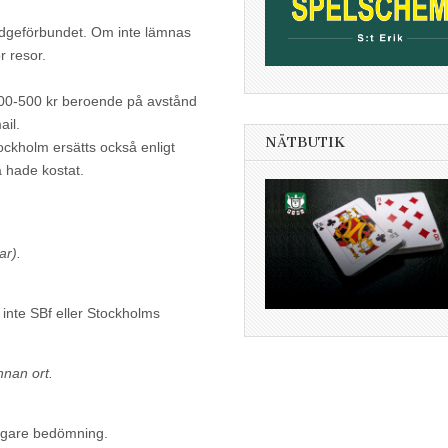
Bridgeförbundet. Om inte lämnas
r resor.
0-500 kr beroende på avstånd
ail.
NÄTBUTIK
tockholm ersätts också enligt
 hade kostat.
ar).
 inte SBf eller Stockholms
nnan ort.
lligare bedömning.