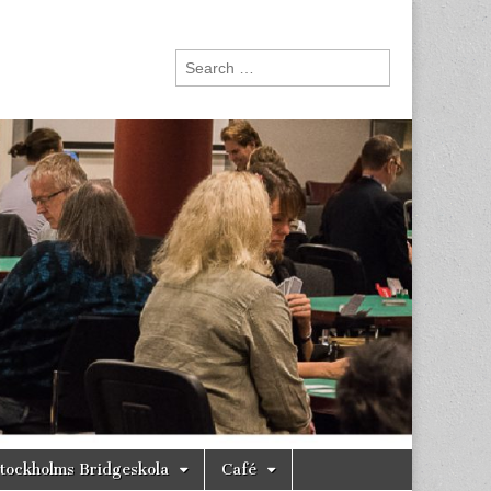
Search
for:
tockholms Bridgeskola
Café