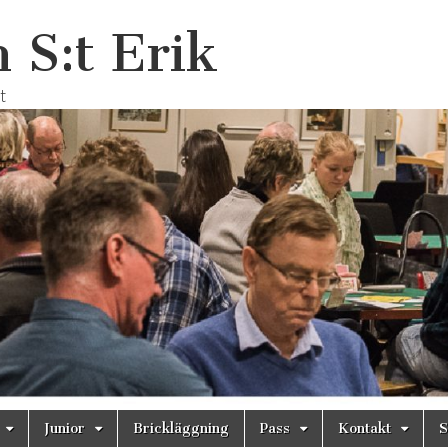
 S:t Erik
t
Junior
Brickläggning
Pass
Kontakt
S