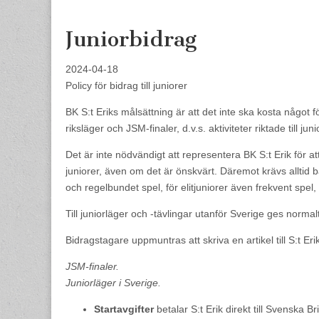
content
Juniorbidrag
2024-04-18
Policy för bidrag till juniorer
BK S:t Eriks målsättning är att det inte ska kosta något fö
riksläger och JSM-finaler, d.v.s. aktiviteter riktade till j
Det är inte nödvändigt att representera BK S:t Erik för 
juniorer, även om det är önskvärt. Däremot krävs alltid
och regelbundet spel, för elitjuniorer även frekvent spel
Till juniorläger och -tävlingar utanför Sverige ges norma
Bidragstagare uppmuntras att skriva en artikel till S:t Er
JSM-finaler.
Juniorläger i Sverige.
Startavgifter
betalar S:t Erik direkt till Svenska B