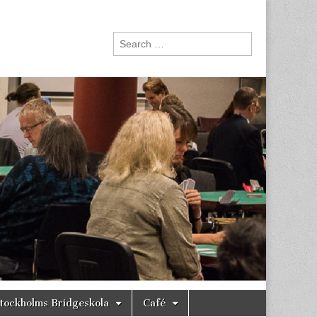
Search
for:
tockholms Bridgeskola
Café