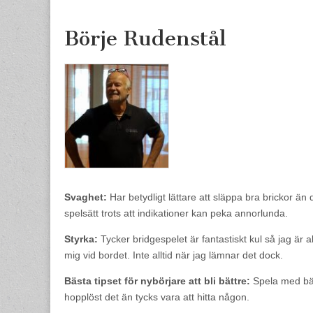
content
Börje Rudenstål
Svaghet:
Har betydligt lättare att släppa bra brickor än d
spelsätt trots att indikationer kan peka annorlunda.
Styrka:
Tycker bridgespelet är fantastiskt kul så jag är a
mig vid bordet. Inte alltid när jag lämnar det dock.
Bästa tipset för nybörjare att bli bättre:
Spela med bät
hopplöst det än tycks vara att hitta någon.