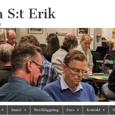
 S:t Erik
t
Junior
Brickläggning
Pass
Kontakt
S