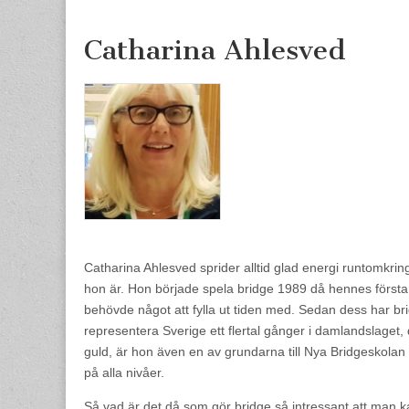
content
Catharina Ahlesved
Catharina Ahlesved sprider alltid glad energi runtomkr
hon är. Hon började spela bridge 1989 då hennes första
behövde något att fylla ut tiden med. Sedan dess har brid
representera Sverige ett flertal gånger i damlandslaget,
guld, är hon även en av grundarna till Nya Bridgeskolan
på alla nivåer.
Så vad är det då som gör bridge så intressant att man kan