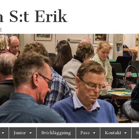
 S:t Erik
t
Junior
Brickläggning
Pass
Kontakt
S