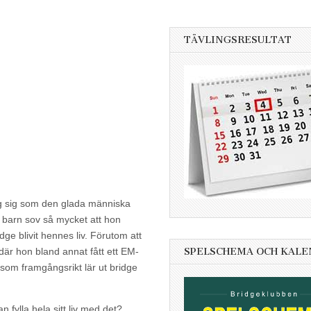
TÄVLINGSRESULTAT
ing sig som den glada människa
 barn sov så mycket att hon
ge blivit hennes liv. Förutom att
 där hon bland annat fått ett EM-
SPELSCHEMA OCH KAL
 som framgångsrikt lär ut bridge
 fylla hela sitt liv med det?