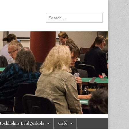
Search
for:
tockholms Bridgeskola
Café