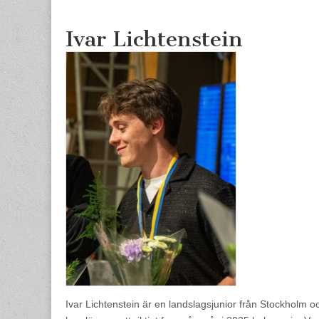
content
Ivar Lichtenstein
Ivar Lichtenstein är en l
a
ndsl
a
g
sjunior från Stockholm o