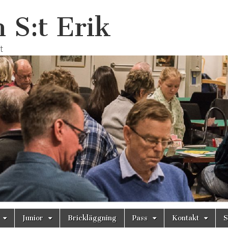
 S:t Erik
t
Junior
Brickläggning
Pass
Kontakt
S