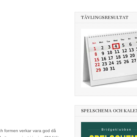
TÄVLINGSRESULTAT
SPELSCHEMA OCH KAL
ch formen verk
a
r v
ar
a
god då