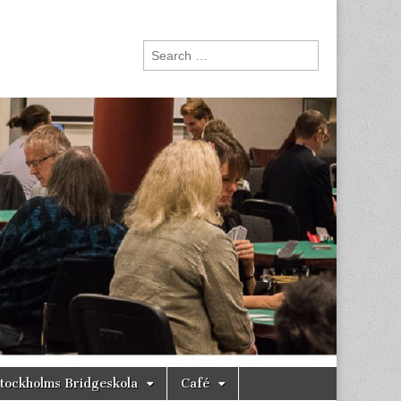
Search
for:
tockholms Bridgeskola
Café