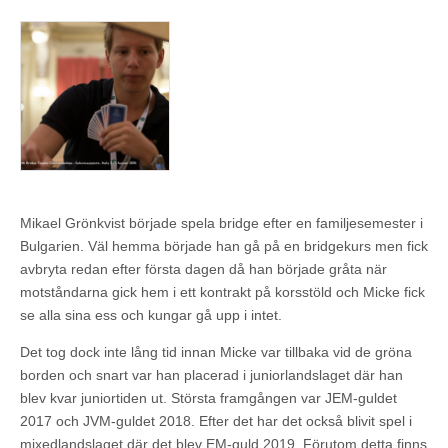
Mikael Grönkvist började spela bridge efter en familjesemester i
Bulgarien. Väl hemma började han gå på en bridgekurs men fick
avbryta redan efter första dagen då han började gråta när
motståndarna gick hem i ett kontrakt på korsstöld och Micke fick
se alla sina ess och kungar gå upp i intet.
Det tog dock inte lång tid innan Micke var tillbaka vid de gröna
borden och snart var han placerad i juniorlandslaget där han
blev kvar juniortiden ut. Största framgången var JEM-guldet
2017 och JVM-guldet 2018. Efter det har det också blivit spel i
mixedlandslaget där det blev EM-guld 2019. Förutom detta finns