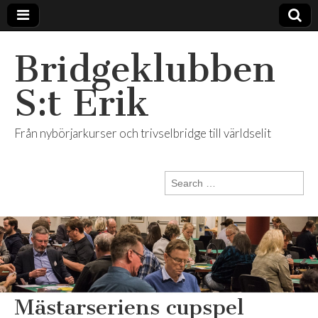
Bridgeklubben
S:t Erik
Från nybörjarkurser och trivselbridge till världselit
Search
for:
Mästarseriens cupspel