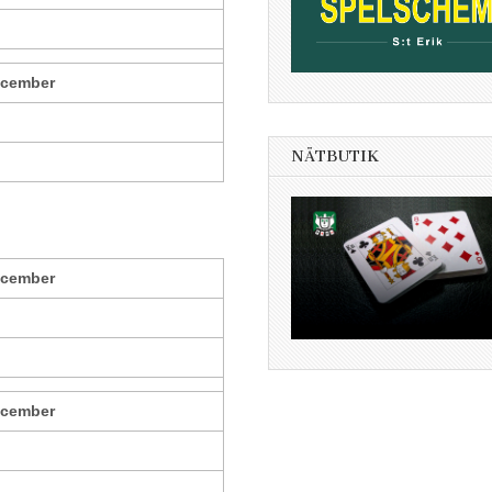
ecember
NÄTBUTIK
ecember
ecember