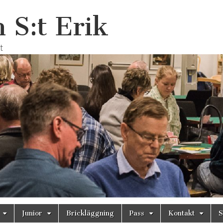
 S:t Erik
t
Junior
Brickläggning
Pass
Kontakt
S