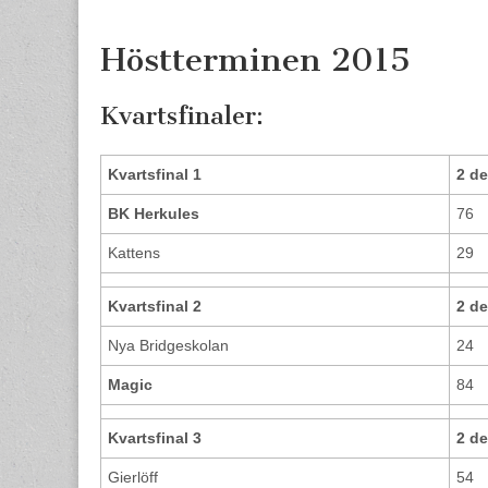
content
Höstterminen 2015
Kvartsfinaler:
Kvartsfinal 1
2 d
BK Herkules
76
Kattens
29
Kvartsfinal 2
2 d
Nya Bridgeskolan
24
Magic
84
Kvartsfinal 3
2 d
Gierlöff
54