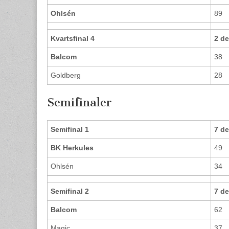
Ohlsén
89
Kvartsfinal 4
2 d
Balcom
38
Goldberg
28
Semifinaler
Semifinal 1
7 d
BK Herkules
49
Ohlsén
34
Semifinal 2
7 d
Balcom
62
Magic
37