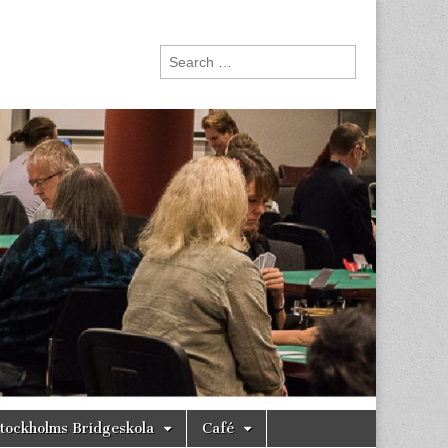
Search
for:
tockholms Bridgeskola
Café