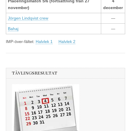
Placeringsmatch 5/6 (fortsättning från 27
4
november)
december
Jörgen Lindqvist crew
—
Bahaj
—
IMP-över-fältet:
Halvlek 1
Halvlek 2
TÄVLINGSRESULTAT