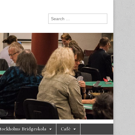
Search
for:
tockholms Bridgeskola
Café