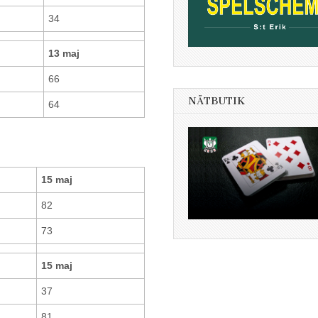
34
13 maj
66
NÄTBUTIK
64
15 maj
82
73
15 maj
37
81