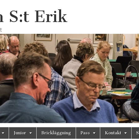
 S:t Erik
t
Junior
Brickläggning
Pass
Kontakt
S