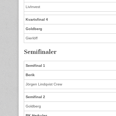
LivInvest
Kvartsfinal 4
Goldberg
Gierlöff
Semifinaler
Semifinal 1
Berik
Jörgen Lindqvist Crew
Semifinal 2
Goldberg
BK Herkules