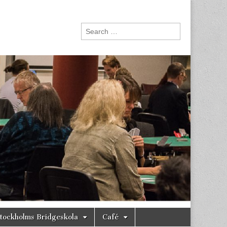
Search
for:
tockholms Bridgeskola
Café