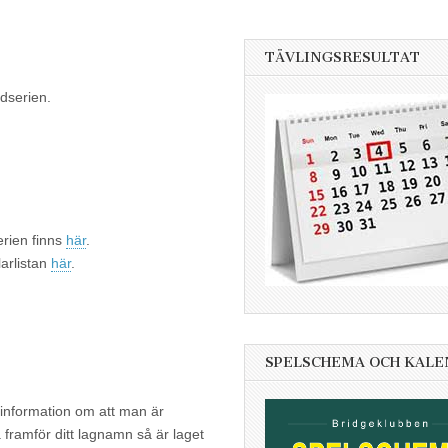
TÄVLINGSRESULTAT
ndserien.
erien finns
här
.
larlistan
här
.
SPELSCHEMA OCH KAL
information om att man är
a framför ditt lagnamn så är laget