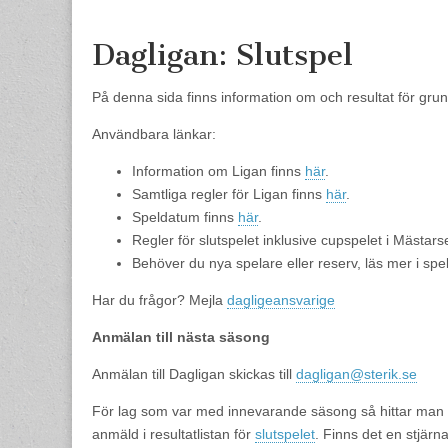
content
Dagligan: Slutspel
På denna sida finns information om och resultat för gru
Användbara länkar:
Information om Ligan finns
här
.
Samtliga regler för Ligan finns
här
.
Speldatum finns
här
.
Regler för slutspelet inklusive cupspelet i Mästars
Behöver du nya spelare eller reserv, läs mer i spe
Har du frågor? Mejla
dagligeansvarige
Anmälan till nästa säsong
Anmälan till Dagligan skickas till
dagligan@sterik.se
För lag som var med innevarande säsong så hittar man 
anmäld i resultatlistan för
slutspelet
. Finns det en stjärn