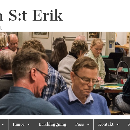
 S:t Erik
t
Junior
Brickläggning
Pass
Kontakt
S