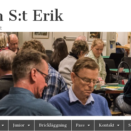
 S:t Erik
t
Junior
Brickläggning
Pass
Kontakt
S