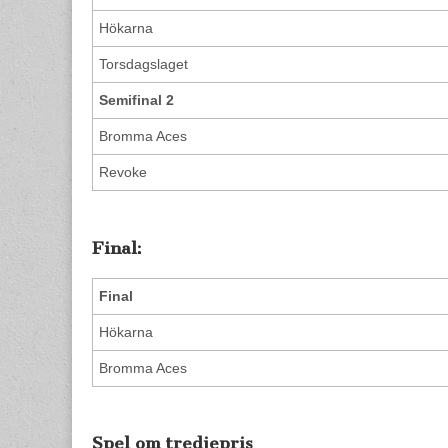
Hökarna
Torsdagslaget
Semifinal 2
Bromma Aces
Revoke
Final:
Final
Hökarna
Bromma Aces
Spel om tredjepris