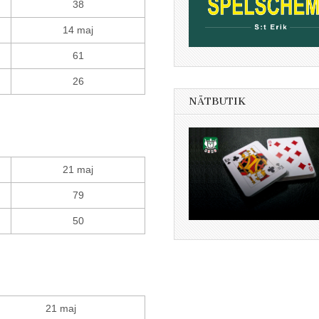
38
14 maj
61
26
NÄTBUTIK
21 maj
79
50
21 maj