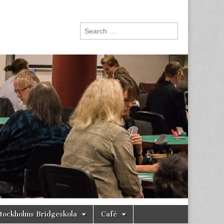
Search
for:
tockholms Bridgeskola
Café