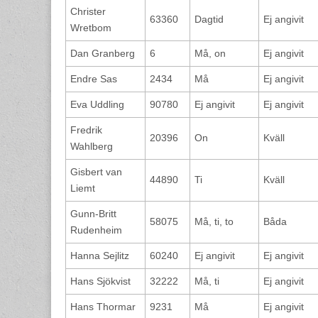
Christer
63360
Dagtid
Ej angivit
Wretbom
Dan Granberg
6
Må, on
Ej angivit
Endre Sas
2434
Må
Ej angivit
Eva Uddling
90780
Ej angivit
Ej angivit
Fredrik
20396
On
Kväll
Wahlberg
Gisbert van
44890
Ti
Kväll
Liemt
Gunn-Britt
58075
Må, ti, to
Båda
Rudenheim
Hanna Sejlitz
60240
Ej angivit
Ej angivit
Hans Sjökvist
32222
Må, ti
Ej angivit
Hans Thormar
9231
Må
Ej angivit