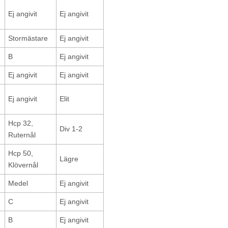
Ej angivit
Ej angivit
Stormästare
Ej angivit
B
Ej angivit
Ej angivit
Ej angivit
Ej angivit
Elit
Hcp 32,
Div 1-2
Ruternål
Hcp 50,
Lägre
Klövernål
Medel
Ej angivit
C
Ej angivit
B
Ej angivit