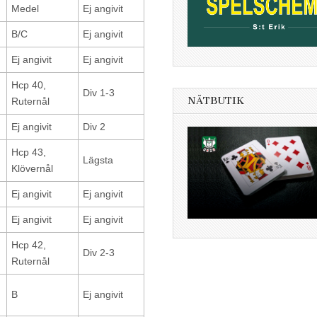
Medel
Ej angivit
B/C
Ej angivit
Ej angivit
Ej angivit
Hcp 40,
Div 1-3
NÄTBUTIK
Ruternål
Ej angivit
Div 2
Hcp 43,
Lägsta
Klövernål
Ej angivit
Ej angivit
Ej angivit
Ej angivit
Hcp 42,
Div 2-3
Ruternål
B
Ej angivit