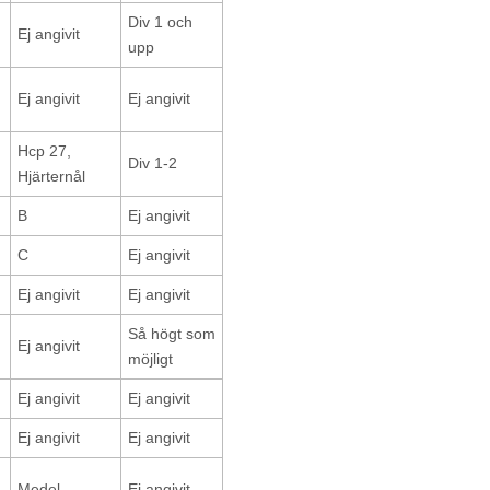
Div 1 och
Ej angivit
upp
Ej angivit
Ej angivit
Hcp 27,
Div 1-2
Hjärternål
B
Ej angivit
C
Ej angivit
Ej angivit
Ej angivit
Så högt som
Ej angivit
möjligt
Ej angivit
Ej angivit
Ej angivit
Ej angivit
Medel
Ej angivit