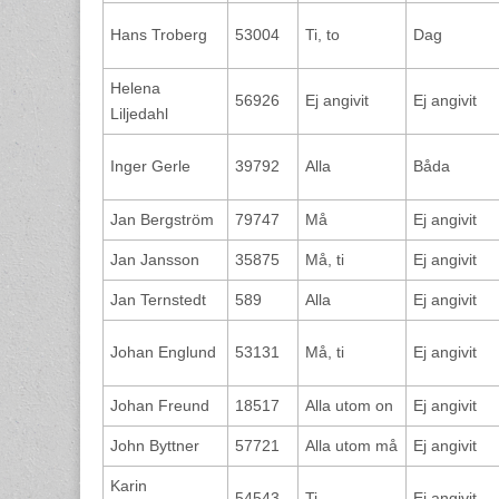
Hans Troberg
53004
Ti, to
Dag
Helena
56926
Ej angivit
Ej angivit
Liljedahl
Inger Gerle
39792
Alla
Båda
Jan Bergström
79747
Må
Ej angivit
Jan Jansson
35875
Må, ti
Ej angivit
Jan Ternstedt
589
Alla
Ej angivit
Johan Englund
53131
Må, ti
Ej angivit
Johan Freund
18517
Alla utom on
Ej angivit
John Byttner
57721
Alla utom må
Ej angivit
Karin
54543
Ti
Ej angivit