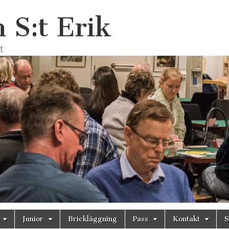
 S:t Erik
t
Junior
Brickläggning
Pass
Kontakt
S