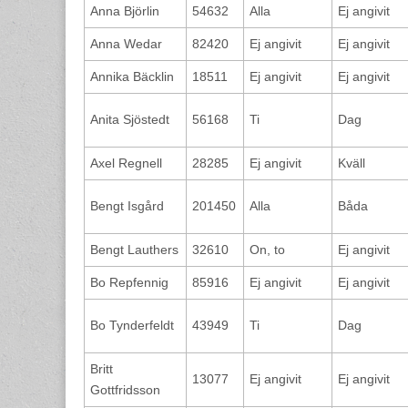
Anna Björlin
54632
Alla
Ej angivit
Anna Wedar
82420
Ej angivit
Ej angivit
Annika Bäcklin
18511
Ej angivit
Ej angivit
Anita Sjöstedt
56168
Ti
Dag
Axel Regnell
28285
Ej angivit
Kväll
Bengt Isgård
201450
Alla
Båda
Bengt Lauthers
32610
On, to
Ej angivit
Bo Repfennig
85916
Ej angivit
Ej angivit
Bo Tynderfeldt
43949
Ti
Dag
Britt
13077
Ej angivit
Ej angivit
Gottfridsson