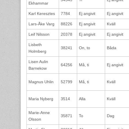
Ekhammar
Karl Keresztes
7784
Ej angivit
Ej angivit
Lars-Åke Varg
88226
Ej angivit
Kväll
Leif Nilsson
20378
Ej angivit
Ej angivit
Lisbeth
38241
On, to
Båda
Holmberg
Lisen Aulin
64256
Må, ti
Ej angivit
Barnekow
Magnus Uhlin
52799
Må, ti
Kväll
Maria Nyberg
3514
Alla
Kväll
Marie-Anne
35871
To
Dag
Olsson