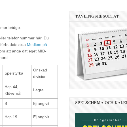
TÄVLINGSRESULTAT
 mer bridge.
eller telefonnummer här. Du
geförbudets sida
Medlem på
nom att ange ditt eget MID-
nord.
Önskad
Spelstyrka
division
Hcp 44,
Lägre
Klövernål
SPELSCHEMA OCH KAL
B
Ej angivit
Hcp 19
Ej angivit