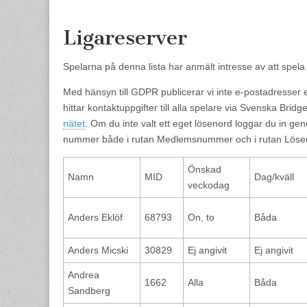
content
Ligareserver
Spelarna på denna lista har anmält intresse av att spela
Med hänsyn till GDPR publicerar vi inte e-postadresser 
hittar kontaktuppgifter till alla spelare via Svenska Brid
nätet
. Om du inte valt ett eget lösenord loggar du in ge
nummer både i rutan Medlemsnummer och i rutan Löse
Önskad
Namn
MID
Dag/kväll
veckodag
Anders Eklöf
68793
On, to
Båda
Anders Micski
30829
Ej angivit
Ej angivit
Andrea
1662
Alla
Båda
Sandberg