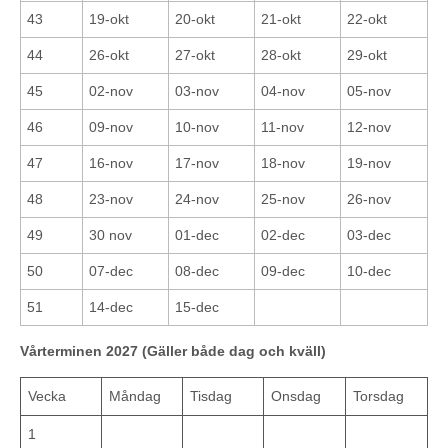
43
19-okt
20-okt
21-okt
22-okt
44
26-okt
27-okt
28-okt
29-okt
45
02-nov
03-nov
04-nov
05-nov
46
09-nov
10-nov
11-nov
12-nov
47
16-nov
17-nov
18-nov
19-nov
48
23-nov
24-nov
25-nov
26-nov
49
30 nov
01-dec
02-dec
03-dec
50
07-dec
08-dec
09-dec
10-dec
51
14-dec
15-dec
Vårterminen 2027 (Gäller både dag och kväll)
Vecka
Måndag
Tisdag
Onsdag
Torsdag
1