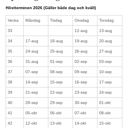
Höstterminen 2026 (Gäller både dag och kväll)
Vecka
Måndag
Tisdag
Onsdag
Torsdag
33
12-aug
13-aug
34
17-aug
18-aug
19-aug
20-aug
35
24-aug
25-aug
26-aug
27-aug
36
31-aug
01-sep
02-sep
03-sep
37
07-sep
08-sep
09-sep
10-sep
38
14-sep
15-sep
16-sep
17-sep
39
21-sep
22-sep
23-sep
24-sep
40
28-sep
29-sep
30-sep
01-okt
41
05-okt
06-okt
07-okt
08-okt
42
12-okt
13-okt
14-okt
15-okt