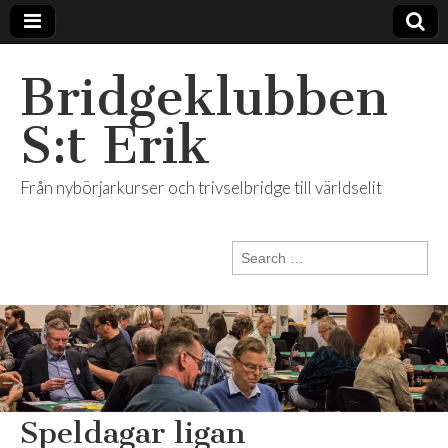
Bridgeklubben
S:t Erik
Från nybörjarkurser och trivselbridge till världselit
Search
for:
Speldagar ligan