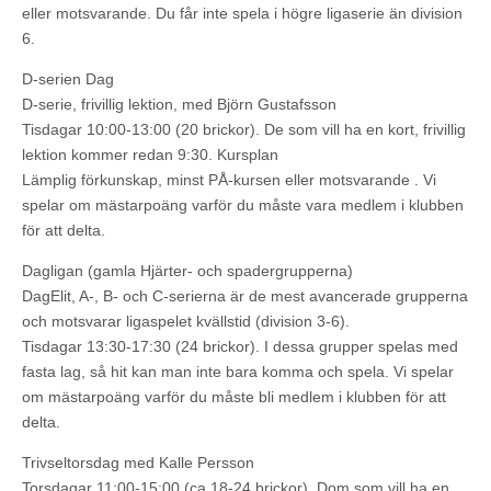
eller motsvarande. Du får inte spela i högre ligaserie än division
6.
D-serien Dag
D-serie, frivillig lektion, med Björn Gustafsson
Tisdagar 10:00-13:00 (20 brickor). De som vill ha en kort, frivillig
lektion kommer redan 9:30. Kursplan
Lämplig förkunskap, minst PÅ-kursen eller motsvarande . Vi
spelar om mästarpoäng varför du måste vara medlem i klubben
för att delta.
Dagligan (gamla Hjärter- och spadergrupperna)
DagElit, A-, B- och C-serierna är de mest avancerade grupperna
och motsvarar ligaspelet kvällstid (division 3-6).
Tisdagar 13:30-17:30 (24 brickor). I dessa grupper spelas med
fasta lag, så hit kan man inte bara komma och spela. Vi spelar
om mästarpoäng varför du måste bli medlem i klubben för att
delta.
Trivseltorsdag med Kalle Persson
Torsdagar 11:00-15:00 (ca 18-24 brickor). Dom som vill ha en