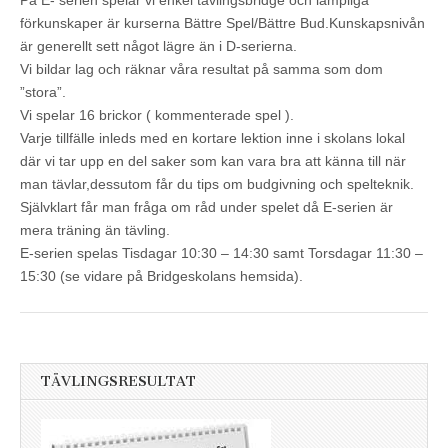
På E- serien spelar vi enkel tävlingsbridge och lämpliga
förkunskaper är kurserna Bättre Spel/Bättre Bud.Kunskapsnivån
är generellt sett något lägre än i D-serierna.
Vi bildar lag och räknar våra resultat på samma som dom
”stora”.
Vi spelar 16 brickor ( kommenterade spel ).
Varje tillfälle inleds med en kortare lektion inne i skolans lokal
där vi tar upp en del saker som kan vara bra att känna till när
man tävlar,dessutom får du tips om budgivning och spelteknik.
Självklart får man fråga om råd under spelet då E-serien är
mera träning än tävling.
E-serien spelas Tisdagar 10:30 – 14:30 samt Torsdagar 11:30 –
15:30 (se vidare på Bridgeskolans hemsida).
TÄVLINGSRESULTAT