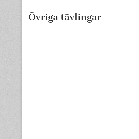
content
Övriga tävlingar