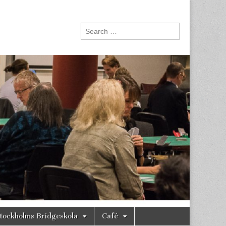
Search
for:
tockholms Bridgeskola
Café