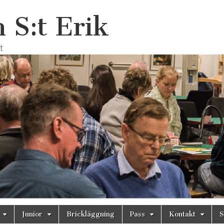
 S:t Erik
t
Junior
Brickläggning
Pass
Kontakt
S